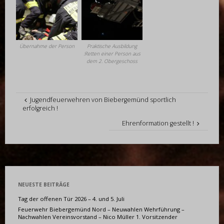
Übernahme der Person
Praktische Ausbildung
:Retten einer Person aus
dem 2. Obergeschoss
Jugendfeuerwehren von Biebergemünd sportlich
erfolgreich !
Ehrenformation gestellt !
NEUESTE BEITRÄGE
Tag der offenen Tür 2026 – 4. und 5. Juli
Feuerwehr Biebergemünd Nord – Neuwahlen Wehrführung –
Nachwahlen Vereinsvorstand – Nico Müller 1. Vorsitzender