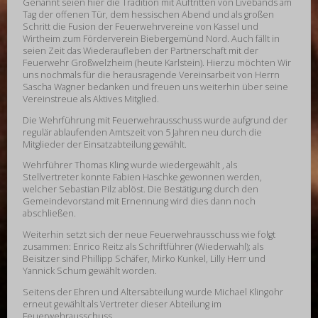
Genannt seien hier die Tradition mit Auftritten von Livebands am
Tag der offenen Tür, dem hessischen Abend und als großen
Schritt die Fusion der Feuerwehrvereine von Kassel und
Wirtheim zum Förderverein Biebergemünd Nord. Auch fällt in
seien Zeit das Wiederaufleben der Partnerschaft mit der
Feuerwehr Großwelzheim (heute Karlstein). Hierzu möchten Wir
uns nochmals für die herausragende Vereinsarbeit von Herrn
Sascha Wagner bedanken und freuen uns weiterhin über seine
Vereinstreue als Aktives Mitglied.
Die Wehrführung mit Feuerwehrausschuss wurde aufgrund der
regulär ablaufenden Amtszeit von 5 Jahren neu durch die
Mitglieder der Einsatzabteilung gewählt.
Wehrführer Thomas Kling wurde wiedergewählt , als
Stellvertreter konnte Fabien Haschke gewonnen werden,
welcher Sebastian Pilz ablöst. Die Bestätigung durch den
Gemeindevorstand mit Ernennung wird dies dann noch
abschließen.
Weiterhin setzt sich der neue Feuerwehrausschuss wie folgt
zusammen: Enrico Reitz als Schriftführer (Wiederwahl); als
Beisitzer sind Phillipp Schäfer, Mirko Kunkel, Lilly Herr und
Yannick Schum gewählt worden.
Seitens der Ehren und Altersabteilung wurde Michael Klingohr
erneut gewählt als Vertreter dieser Abteilung im
Feuerwehrausschuss.