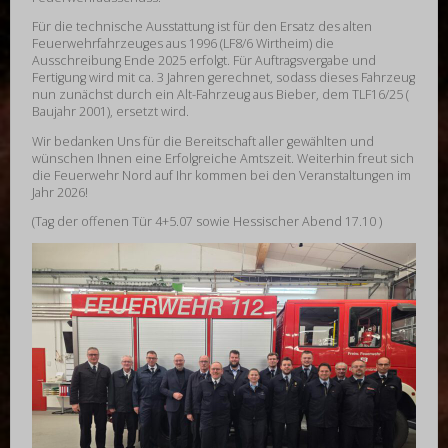
Für die technische Ausstattung ist für den Ersatz des alten
Feuerwehrfahrzeuges aus 1996 (LF8/6 Wirtheim) die
Ausschreibung Ende 2025 erfolgt. Für Auftragsvergabe und
Fertigung wird mit ca. 3 Jahren gerechnet, sodass dieses Fahrzeug
nun zunächst durch ein Alt-Fahrzeug aus Bieber, dem TLF16/25 (
Baujahr 2001), ersetzt wird.
Wir bedanken Uns für die Bereitschaft aller gewählten und
wünschen Ihnen eine Erfolgreiche Amtszeit. Weiterhin freut sich
die Feuerwehr Nord auf Ihr kommen bei den Veranstaltungen im
Jahr 2026!
(Tag der offenen Tür 4+5.07 sowie Hessischer Abend 17.10 )