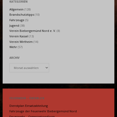
KATEGORIEN
Allgemein
(128)
Brandschutztipps
(10)
Fahrzeuge
(5)
Jugend
(38)
Verein Biebergemünd Nord e. V.
(8)
Verein Kassel
(13)
Verein Wirtheim
(14)
Wehr
(57)
ARCHIV
Archiv
FEUERWEHR – ÜBERBLICK
Dienstplan Einsatzabteilung
Fahrzeuge der Feuerwehr Biebergemünd Nord
Feuerwehr – Organisationsform