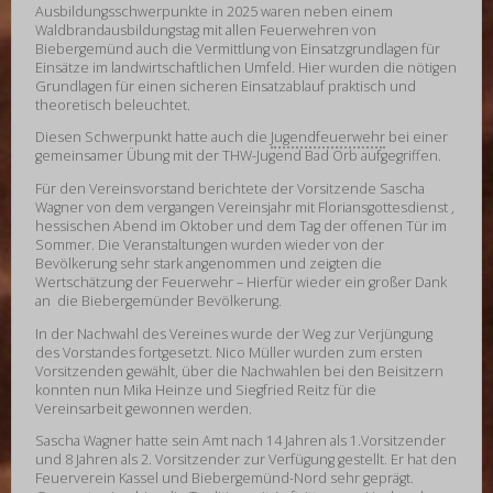
Ausbildungsschwerpunkte in 2025 waren neben einem
Waldbrandausbildungstag mit allen Feuerwehren von
Biebergemünd auch die Vermittlung von Einsatzgrundlagen für
Einsätze im landwirtschaftlichen Umfeld. Hier wurden die nötigen
Grundlagen für einen sicheren Einsatzablauf praktisch und
theoretisch beleuchtet.
Diesen Schwerpunkt hatte auch die
Jugendfeuerwehr
bei einer
gemeinsamer Übung mit der THW-Jugend Bad Orb aufgegriffen.
Für den Vereinsvorstand berichtete der Vorsitzende Sascha
Wagner von dem vergangen Vereinsjahr mit Floriansgottesdienst ,
hessischen Abend im Oktober und dem Tag der offenen Tür im
Sommer. Die Veranstaltungen wurden wieder von der
Bevölkerung sehr stark angenommen und zeigten die
Wertschätzung der Feuerwehr – Hierfür wieder ein großer Dank
an die Biebergemünder Bevölkerung.
In der Nachwahl des Vereines wurde der Weg zur Verjüngung
des Vorstandes fortgesetzt. Nico Müller wurden zum ersten
Vorsitzenden gewählt, über die Nachwahlen bei den Beisitzern
konnten nun Mika Heinze und Siegfried Reitz für die
Vereinsarbeit gewonnen werden.
Sascha Wagner hatte sein Amt nach 14 Jahren als 1.Vorsitzender
und 8 Jahren als 2. Vorsitzender zur Verfügung gestellt. Er hat den
Feuerverein Kassel und Biebergemünd-Nord sehr geprägt.