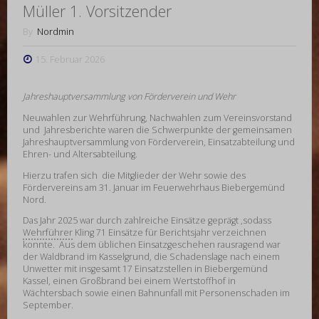
Müller 1. Vorsitzender
By
Nordmin
15. Februar 2026
Jahreshauptversammlung von Förderverein und Wehr
Neuwahlen zur Wehrführung, Nachwahlen zum Vereinsvorstand
und Jahresberichte waren die Schwerpunkte der gemeinsamen
Jahreshauptversammlung von Förderverein, Einsatzabteilung und
Ehren- und Altersabteilung.
Hierzu trafen sich die Mitglieder der Wehr sowie des
Fördervereins am 31. Januar im Feuerwehrhaus Biebergemünd
Nord.
Das Jahr 2025 war durch zahlreiche Einsätze geprägt ,sodass
Wehrführer
Kling 71 Einsätze für Berichtsjahr verzeichnen
konnte. Aus dem üblichen Einsatzgeschehen rausragend war
der Waldbrand im Kasselgrund, die Schadenslage nach einem
Unwetter mit insgesamt 17 Einsatzstellen in Biebergemünd
Kassel, einen Großbrand bei einem Wertstoffhof in
Wächtersbach sowie einen Bahnunfall mit Personenschaden im
September.