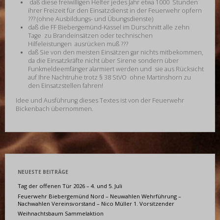
daß diese freiwilligen Helfer jedes Jahr etwa 1000 Stunden
ihrer Freizeit für den Einsatzdienst in der Feuerwehr opfern
??? (ohne Ausbildungs- und Übungsdienste)
daß die FF Biebergemünd-Kassel im Durschnitt alle zehn
Tage zu Brandeinsätzen oder technischen
Hilfeleistungen ausrücken muß ???
daß Sie von den meisten Einsätzen gar nichts mitbekommen,
da die Einsatzkräfte nicht über Sirene sondern über
Funkmeldeemfänger alarmiert werden und sie aus Rücksicht
auf Ihre Nachtruhe trotz § 38 StVO ohne Martinshorn zu
den Einsatzstellen fahren!
Idee und Ausführung dieses Textes ist von der Feuerwehr
Bickenbach übernommen.
NEUESTE BEITRÄGE
Tag der offenen Tür 2026 – 4. und 5. Juli
Feuerwehr Biebergemünd Nord – Neuwahlen Wehrführung –
Nachwahlen Vereinsvorstand – Nico Müller 1. Vorsitzender
Weihnachtsbaum Sammelaktion