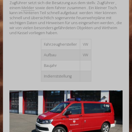
Zugführer setzt sich die Besatzung aus dem stellv. Zugführer ,
einem
Melder
sowie dem Fahrer zusammen . Ein kleiner Tisch
kann im hinteren Teil schnell aufgebaut werden Hier können
schnell und übersichtlich sogenannte Feuerwehrpläne mit
wichtigen Daten und Hinweisen für uns eingesehen werden , die
wir von vielen besonders gefährdeten Objekten und Wirtheim
und Kassel vorliegen haben.
Fahrzeughersteller
VW
Aufbau
VW
Baujahr
Indienststellung