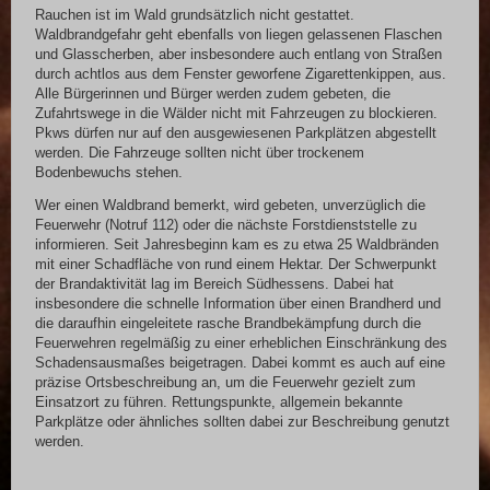
Rauchen ist im Wald grundsätzlich nicht gestattet.
Waldbrandgefahr geht ebenfalls von liegen gelassenen Flaschen
und Glasscherben, aber insbesondere auch entlang von Straßen
durch achtlos aus dem Fenster geworfene Zigarettenkippen, aus.
Alle Bürgerinnen und Bürger werden zudem gebeten, die
Zufahrtswege in die Wälder nicht mit Fahrzeugen zu blockieren.
Pkws dürfen nur auf den ausgewiesenen Parkplätzen abgestellt
werden. Die Fahrzeuge sollten nicht über trockenem
Bodenbewuchs stehen.
Wer einen Waldbrand bemerkt, wird gebeten, unverzüglich die
Feuerwehr (Notruf 112) oder die nächste Forstdienststelle zu
informieren. Seit Jahresbeginn kam es zu etwa 25 Waldbränden
mit einer Schadfläche von rund einem Hektar. Der Schwerpunkt
der Brandaktivität lag im Bereich Südhessens. Dabei hat
insbesondere die schnelle Information über einen Brandherd und
die daraufhin eingeleitete rasche Brandbekämpfung durch die
Feuerwehren regelmäßig zu einer erheblichen Einschränkung des
Schadensausmaßes beigetragen. Dabei kommt es auch auf eine
präzise Ortsbeschreibung an, um die Feuerwehr gezielt zum
Einsatzort zu führen. Rettungspunkte, allgemein bekannte
Parkplätze oder ähnliches sollten dabei zur Beschreibung genutzt
werden.