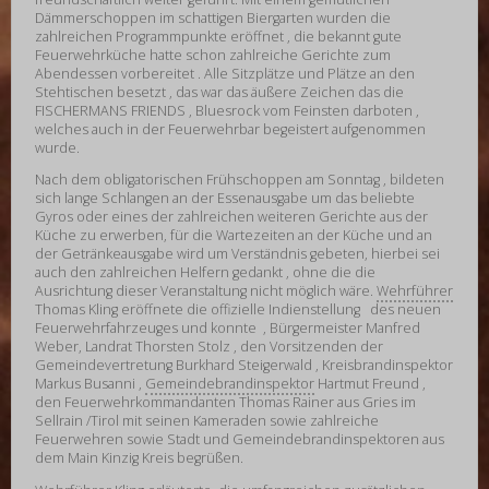
Dämmerschoppen im schattigen Biergarten wurden die
zahlreichen Programmpunkte eröffnet , die bekannt gute
Feuerwehrküche hatte schon zahlreiche Gerichte zum
Abendessen vorbereitet . Alle Sitzplätze und Plätze an den
Stehtischen besetzt , das war das äußere Zeichen das die
FISCHERMANS FRIENDS , Bluesrock vom Feinsten darboten ,
welches auch in der Feuerwehrbar begeistert aufgenommen
wurde.
Nach dem obligatorischen Frühschoppen am Sonntag , bildeten
sich lange Schlangen an der Essenausgabe um das beliebte
Gyros oder eines der zahlreichen weiteren Gerichte aus der
Küche zu erwerben, für die Wartezeiten an der Küche und an
der Getränkeausgabe wird um Verständnis gebeten, hierbei sei
auch den zahlreichen Helfern gedankt , ohne die die
Ausrichtung dieser Veranstaltung nicht möglich wäre.
Wehrführer
Thomas Kling eröffnete die offizielle Indienstellung des neuen
Feuerwehrfahrzeuges und konnte , Bürgermeister Manfred
Weber, Landrat Thorsten Stolz , den Vorsitzenden der
Gemeindevertretung Burkhard Steigerwald , Kreisbrandinspektor
Markus Busanni ,
Gemeindebrandinspektor
Hartmut Freund ,
den Feuerwehrkommandanten Thomas Rainer aus Gries im
Sellrain /Tirol mit seinen Kameraden sowie zahlreiche
Feuerwehren sowie Stadt und Gemeindebrandinspektoren aus
dem Main Kinzig Kreis begrüßen.