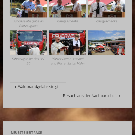
Schlüsselübergabe an
Gastgeschenke
Gastgeschenke
Fahrzeugwart
Fahrzeugweihe des HLF
Pfarrer Dieter Hummel
20
und Pfarrer Justus Mahn
Waldbrandgefahr steigt
Besuch aus der Nachbarschaft
NEUESTE BEITRÄGE