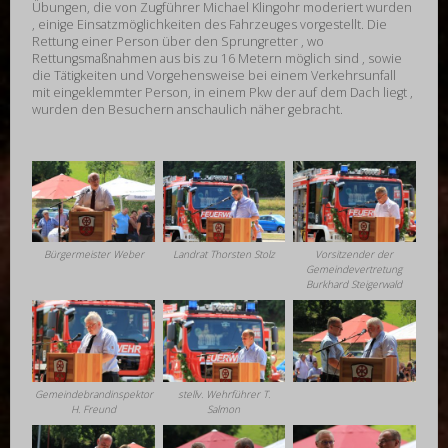
Übungen, die von Zugführer Michael Klingohr moderiert wurden
, einige Einsatzmöglichkeiten des Fahrzeuges vorgestellt. Die
Rettung einer Person über den Sprungretter , wo
Rettungsmaßnahmen aus bis zu 16 Metern möglich sind , sowie
die Tätigkeiten und Vorgehensweise bei einem Verkehrsunfall
mit eingeklemmter Person, in einem Pkw der auf dem Dach liegt ,
wurden den Besuchern anschaulich näher gebracht.
Bürgermeister Weber
Landrat Thorsten Stolz
Vorsitzender der
Gemeindevertretung
Burkhard Steigerwald
Gemeindebrandinspektor
stellv. Wehrführer T.
H. Freund
Salmon