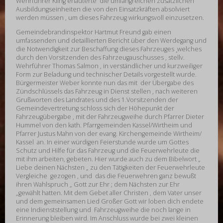
Wehrführer Kling erläuterte die umfangreichen zusätzlichen
Ausbildungseinheiten die von den Einsatzkräften absolviert
werden müssen , um dieses Fahrzeug wirkungsvoll einzusetzen.
Gemeindebrandinspektor Hartmut Freund gab einen
umfassenden und detaillierten Bericht über den Werdegang und
die Notwendigkeit zur Beschaffung dieses Fahrzeuges ¸welches
durch den Vorsitzenden des Fahrzeugauschusses , stellv.
Wehrführer Thomas Salmon , in verständlicher und kurzweiliger
Form zur Beladung und technischer Details vorgestellt wurde.
Bürgermeister Weber konnte nun das mit der Übergabe des
Zündschlüssels das Fahrzeug in Dienst stellen , nach weiteren
Grußworten des Landrates und des 1.Vorsitzenden der
Gemeindevertretung schloss sich der Höhepunkt der
Fahrzeugübergabe , mit der Fahrzeugweihe durch Pfarrer Dieter
Hummel von den kath. Pfarrgemeinden Kassel/Wirtheim und
Pfarrer Justus Mahn von der evang. Kirchengemeinde Wirtheim/
Kassel an. In einer würdigen Feierstunde wurde um Gottes
Schutz und Hilfe für das Fahrzeug und die Feuerwehrleute die
mit ihm arbeiten, gebeten. Hier wurde auch zu dem Bibelwort „
Liebe deinen Nächsten „ zu den Tätigkeiten der Feuerwehrleute
Vergleiche gezogen , und das die Feuerwehren ganz bewußt
ihren Wahlspruch „ Gott zur Ehr ; dem Nächsten zur Ehr
„gewählt hatten. Mit dem Gebet aller Christen , dem Vater unser
und dem gemeinsamen Lied Großer Gott wir loben dich endete
eine Indienststellung und Fahrzeugweihe die noch lange in
Erinnerung bleiben wird. Im Anschluss wurde bei zwei kleinen