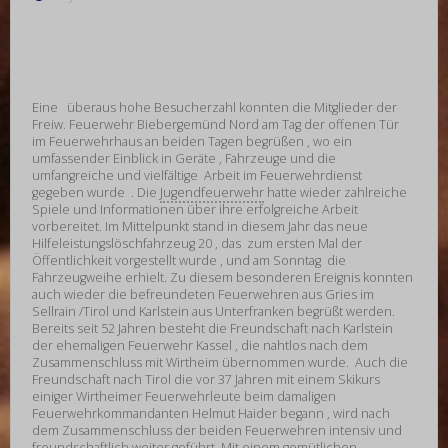
Eine überaus hohe Besucherzahl konnten die Mitglieder der
Freiw. Feuerwehr Biebergemünd Nord am Tag der offenen Tür
im Feuerwehrhaus an beiden Tagen begrüßen , wo ein
umfassender Einblick in Geräte , Fahrzeuge und die
umfangreiche und vielfältige Arbeit im Feuerwehrdienst
gegeben wurde . Die
Jugendfeuerwehr
hatte wieder zahlreiche
Spiele und Informationen über ihre erfolgreiche Arbeit
vorbereitet. Im Mittelpunkt stand in diesem Jahr das neue
Hilfeleistungslöschfahrzeug 20 , das zum ersten Mal der
Öffentlichkeit vorgestellt wurde , und am Sonntag die
Fahrzeugweihe erhielt. Zu diesem besonderen Ereignis konnten
auch wieder die befreundeten Feuerwehren aus Gries im
Sellrain /Tirol und Karlstein aus Unterfranken begrüßt werden.
Bereits seit 52 Jahren besteht die Freundschaft nach Karlstein
der ehemaligen Feuerwehr Kassel , die nahtlos nach dem
Zusammenschluss mit Wirtheim übernommen wurde. Auch die
Freundschaft nach Tirol die vor 37 Jahren mit einem Skikurs
einiger Wirtheimer Feuerwehrleute beim damaligen
Feuerwehrkommandanten Helmut Haider begann , wird nach
dem Zusammenschluss der beiden Feuerwehren intensiv und
freundschaftlich weiter geführt. Mit einem gemütlichen