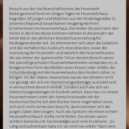
Besuch aus der Nachbarschaft konnte die Feuerwehr
Biebergemünd Nord vor einigen Tagen im Feuerwehrhaus
begrüßen. Elf Jungen und Mädchen aus der Kindertagestätte St.
Johannes Nepomuk Kassel kamen neugierig mit ihren
Erzieherinnen ins Feuerwehrhaus. Die Kinder die jetzt nach den
Ferien in die Erste Klasse kommen nahmen in diesem Jahr das
letzte Mal an der jährlichen Brandschutzerziehung für
Kindergartenkinder teil. Sie informierten sich über die Gefahren
und das Verhalten bei Ausbruch eines Brandes, sowie die
Ausrüstung der Feuerwehr und natürlich die Feuerwehrautos,
die wie immer der spannendste Teil an diesem Besuch waren.
Die speziell geschulten Feuerwehrkameraden verstanden es, in
kindgerechter Form das Melden eines Feuers oder Unfalls, die
Schutzkleidung
und die Feuerwehautos den Kindern näher zu
bringen. An der Station Atemschutz wurde den Kindern nicht
nur gezeigt, wie sich ein
Atemschutzgeräteträger
ausrüstet und
in verrauchtem Bereich verhält. Sondern auch wie sich ein
Atemschutzgeräteträger im Dunkeln anhört. Dass man vor einem
Feuerwehrmann unter der Atemschutzmaske mit der
Atemschutzflasche auf dem Rücken keine Angst haben muss,
sich auch nicht verstecken braucht, davon konnten sich die
jungen Gäste überzeugen. Auch das Spritzen mit einem echten
Feuerwehrschlauch durfte nicht fehlen. Die Kinder waren
sichtlich beeindruckt. Das bestätigte auch eine Erzieherin: „So
ruhig und aufmerksam habe ich sie noch nie erlebt.“ Nach dem