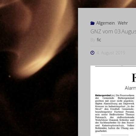
Allgemein
,
Wehr
GNZ vom 03.Augus
By
fic
4. August 2019