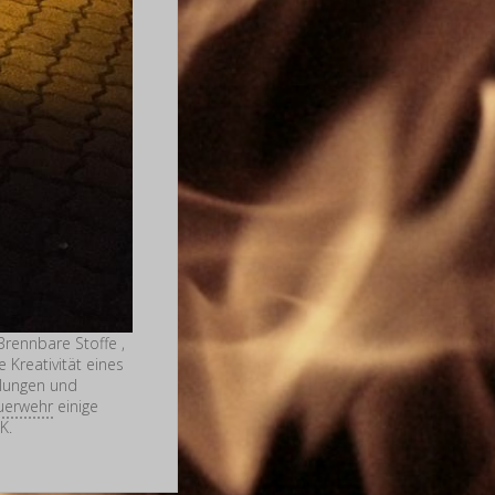
rennbare Stoffe ,
Kreativität eines
llungen und
uerwehr
einige
K.