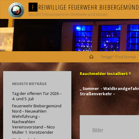
Skip
F
R
E
I
W
I
L
L
I
G
E
F
E
U
E
R
W
E
H
R
B
I
E
B
E
R
G
E
M
Ü
N
D
to
content
bis 2015 Feuerwehren Wirtheim und Kassel
Home
"Image" Post format
Rauchmelder Installiert ?
NEUESTE BEITRÄGE
„ Sommer - Waldbrandgefahr 
Tag der offenen Tür 2026 –
Straßenverkehr –
4. und 5. Juli
Feuerwehr Biebergemünd
Nord – Neuwahlen
Wehrführung –
Nachwahlen
Vereinsvorstand – Nico
Bilder
Müller 1. Vorsitzender