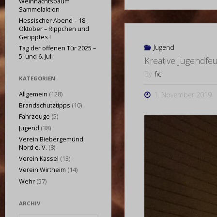
Weihnachtsbaum
Sammelaktion
Hessischer Abend – 18.
Oktober – Rippchen und
Geripptes !
Jugend
Tag der offenen Tür 2025 –
5. und 6. Juli
Kreative Jugendfe
By
fic
KATEGORIEN
Allgemein
(128)
1. November 2019
Brandschutztipps
(10)
Fahrzeuge
(5)
Jugend
(38)
Verein Biebergemünd
Nord e. V.
(8)
Verein Kassel
(13)
Verein Wirtheim
(14)
Wehr
(57)
ARCHIV