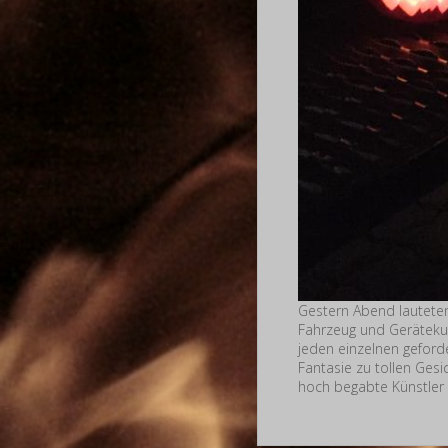
Gestern Abend lautete
Fahrzeug und Gerätekun
jeden einzelnen gefor
Fantasie zu tollen Gesi
hoch begabte Künstler