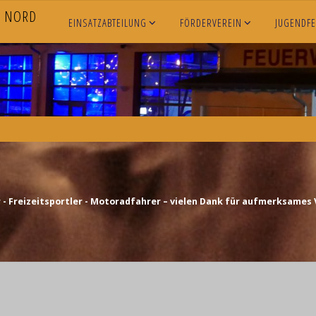
N
O
R
D
EINSATZABTEILUNG
FÖRDERVEREIN
JUGENDF
- Freizeitsportler - Motoradfahrer – vielen Dank für aufmerksames 