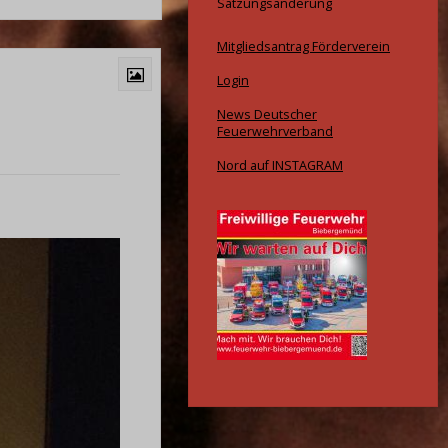
Satzungsänderung
Mitgliedsantrag Förderverein
Login
News Deutscher
Feuerwehrverband
Nord auf INSTAGRAM