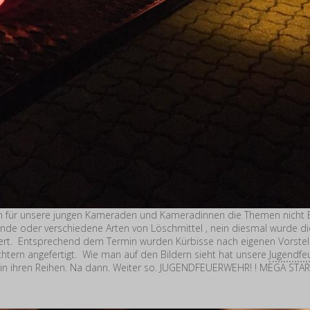
n für unsere jungen Kameraden und Kameradinnen die Themen nicht B
de oder verschiedene Arten von Löschmittel , nein diesmal wurde die 
dert. Entsprechend dem Termin wurden Kürbisse nach eigenen Vorste
chtern angefertigt. Wie man auf den Bildern sieht hat unsere
Jugendfe
 in ihren Reihen. Na dann. Weiter so. JUGENDFEUERWEHR! ! MEGA STAR