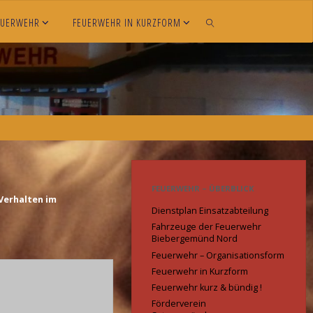
EUERWEHR
FEUERWEHR IN KURZFORM
SEARCH
FEUERWEHR – ÜBERBLICK
Verhalten im
Dienstplan Einsatzabteilung
Fahrzeuge der Feuerwehr
Biebergemünd Nord
Feuerwehr – Organisationsform
Feuerwehr in Kurzform
Feuerwehr kurz & bündig !
Förderverein