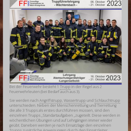
Bei der Feuerwehr besteht 1
Trupp
in der Regel aus 2
Feuerwehrleuten (bei Bedarf auch aus 3).
Sie werden nach
Angriffstrupp
,
Wassertrupp
und
Schlauchtrupp
unterschieden. Neben der Menschenrettung und Tierrettung
die alle 3 Trupps als erstes durchführen müssen, sind den
einzelnen Trupps „Standartaufgaben „zugeteilt. Diese werden in
wöchentlichen Übungen und auf Lehrgängen immer wieder
geübt. Daneben werden je nach Einsatzlage den einzelnen
Trupps zusätzliche Anweisungen durch den Einsatzleiter