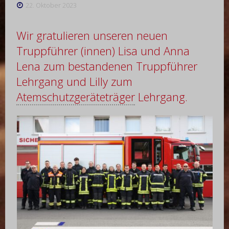
22. Oktober 2023
Wir gratulieren unseren neuen
Truppführer (innen) Lisa und Anna
Lena zum bestandenen Truppführer
Lehrgang und Lilly zum
Atemschutzgeräteträger
Lehrgang.