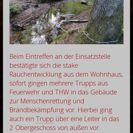
Beim Eintreffen an der Einsatzstelle
bestätigte sich die stake
Rauchentwicklung aus dem Wohnhaus,
sofort gingen mehrere Trupps aus
Feuerwehr und THW in das Gebäude
zur Menschenrettung und
Brandbekämpfung vor. Hierbei ging
auch ein
Trupp
über eine Leiter in das
2 Obergeschoss von außen vor.