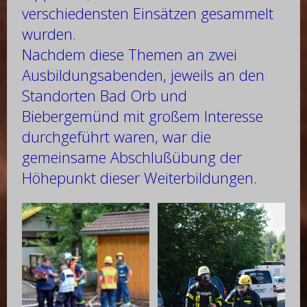
verschiedensten Einsätzen gesammelt
wurden.
Nachdem diese Themen an zwei
Ausbildungsabenden, jeweils an den
Standorten Bad Orb und
Biebergemünd mit großem Interesse
durchgeführt waren, war die
gemeinsame Abschlußübung der
Höhepunkt dieser Weiterbildungen.