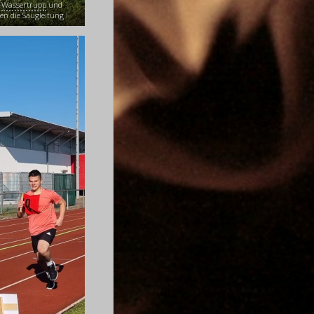
,
Wassertrupp
und
en die Saugleitung !