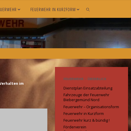
EUERWEHR
FEUERWEHR IN KURZFORM
SEARCH
FEUERWEHR – ÜBERBLICK
Verhalten im
Dienstplan Einsatzabteilung
Fahrzeuge der Feuerwehr
Biebergemünd Nord
Feuerwehr – Organisationsform
Feuerwehr in Kurzform
Feuerwehr kurz & bündig !
Förderverein