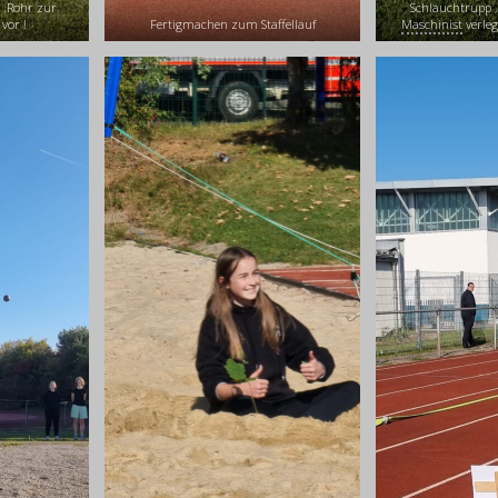
.Rohr zur
Schlauchtrupp 
vor !
Fertigmachen zum Staffellauf
Maschinist
verleg