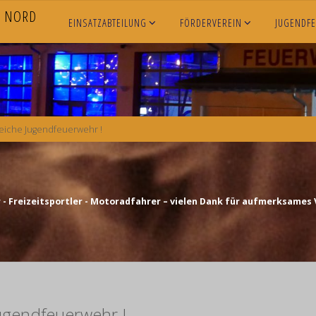
N
O
R
D
EINSATZABTEILUNG
FÖRDERVEREIN
JUGENDF
reiche Jugendfeuerwehr !
- Freizeitsportler - Motoradfahrer – vielen Dank für aufmerksames 
Jugendfeuerwehr !