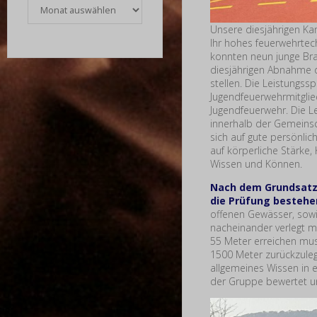
Archiv
Unsere diesjährigen K
Ihr hohes feuerwehrtec
konnten neun junge Br
diesjährigen Abnahme d
stellen. Die Leistungs
Jugendfeuerwehrmitglie
Jugendfeuerwehr. Die L
innerhalb der Gemeinsc
sich auf gute persönli
auf körperliche Stärke
Wissen und Können.
Nach dem Grundsatz 
die Prüfung bestehen
offenen Gewässer, sowi
nacheinander verlegt m
55 Meter erreichen muss
1500 Meter zurückzule
allgemeines Wissen in e
der Gruppe bewertet 