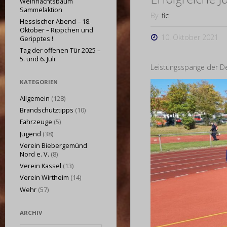
Weihnachtsbaum
Sammelaktion
By
fic
Hessischer Abend – 18.
Oktober – Rippchen und
10. Oktober 2021
Geripptes !
Tag der offenen Tür 2025 –
5. und 6. Juli
Leistungsspange der 
KATEGORIEN
Allgemein
(128)
Brandschutztipps
(10)
Fahrzeuge
(5)
Jugend
(38)
Verein Biebergemünd
Nord e. V.
(8)
Verein Kassel
(13)
Verein Wirtheim
(14)
Wehr
(57)
ARCHIV