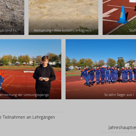
te sind Fit !
Weitsprung ! Wies aussieht erfolgreich !
Staff
berreichung der Leistungsspange
So sehn Sieger aus !
he Teilnahmen an Lehrgängen
Jahreshauptv