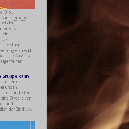
d Orb .
n einer
Gruppe
bei der
unter Beweis
e ein
n der
he Leistung
wertung erstreckt
keit und Ausdauer,
 allgemeines
e Gruppe kann
s aus einem
 Sekunden
Gruppe mindestens
. eine Strecke von
sen und
zlich der Eindruck