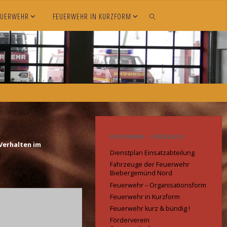
EUERWEHR
FEUERWEHR IN KURZFORM
SEARCH
FEUERWEHR – ÜBERBLICK
Verhalten im
Dienstplan Einsatzabteilung
Fahrzeuge der Feuerwehr
Biebergemünd Nord
Feuerwehr – Organisationsform
Feuerwehr in Kurzform
Feuerwehr kurz & bündig !
Förderverein