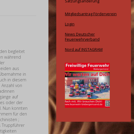
Satzungsänderung
Mitgliedsantrag Förderverein
Login
News Deutscher
Feuerwehrverband
Nord auf INSTAGRAM
den begleitet
ren während
der
eiden aus
 Übernahme in
Auch in diesem
 Anzahl von
adinnen
gänge auf
ses oder der
l. Nun konnten
ehmern für den
hinisten ;
 Truppführer
tigkeiten