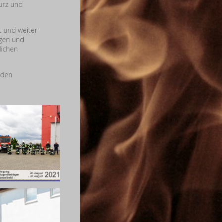
urz und
t und weiter
ngen und
lichen
aden