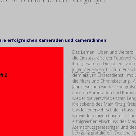
1
ere erfolgreichen Kameraden und Kameradinnen
Das Lernen , Üben und Weiterbil
die Einsatzkräfte der Feuerweh
ihrer gesamten Dienstzeit , von 
Jugendfeuerwehr
bis zum Aussch
dem aktiven Einsatzdienst , mit
die Alters und Ehrenabteilung . 
Jahr besuchen wieder eine große
unseren Kameraden und Kamer
wieder die verschiedensten Lehr
Kreisebene des Main Kinzig Krei
Landesfeuerwehrschule in Kasse
wir wieder einigen unserer Teiln
erfolgreichen Abschluss des Masc
Atemschutzgeräteträger
und des
Lehrgang gratulieren . ( welche Tä