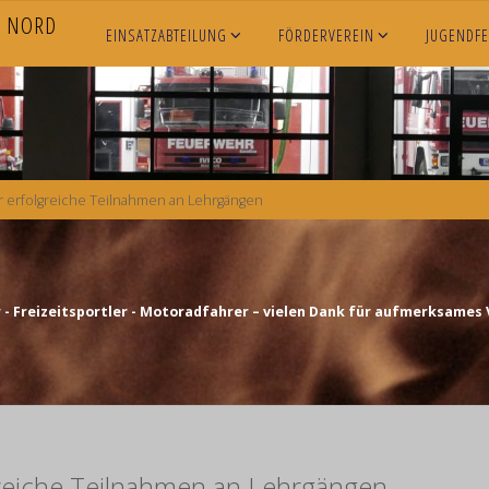
N
O
R
D
EINSATZABTEILUNG
FÖRDERVEREIN
JUGENDF
 erfolgreiche Teilnahmen an Lehrgängen
- Freizeitsportler - Motoradfahrer – vielen Dank für aufmerksames 
reiche Teilnahmen an Lehrgängen