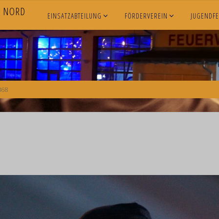
N
O
R
D
EINSATZABTEILUNG
FÖRDERVEREIN
JUGENDF
868