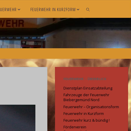
EUERWEHR
FEUERWEHR IN KURZFORM
SEARCH
FEUERWEHR – ÜBERBLICK
Dienstplan Einsatzabteilung
Fahrzeuge der Feuerwehr
Biebergemünd Nord
Feuerwehr – Organisationsform
Feuerwehr in Kurzform
Feuerwehr kurz & bündig !
Förderverein