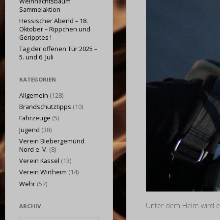
Weihnachtsbaum
Sammelaktion
Hessischer Abend – 18.
Oktober – Rippchen und
Geripptes !
Tag der offenen Tür 2025 –
5. und 6. Juli
KATEGORIEN
Allgemein
(128)
Brandschutztipps
(10)
Fahrzeuge
(5)
Jugend
(38)
Verein Biebergemünd
Nord e. V.
(8)
Verein Kassel
(13)
Verein Wirtheim
(14)
Wehr
(57)
Unter dem Helm wird e
ARCHIV