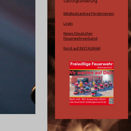
Satzungsänderung
Mitgliedsantrag Förderverein
Login
News Deutscher
Feuerwehrverband
Nord auf INSTAGRAM