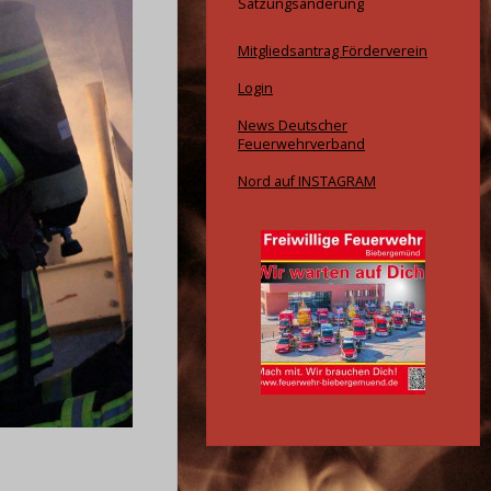
Satzungsänderung
Mitgliedsantrag Förderverein
Login
News Deutscher
Feuerwehrverband
Nord auf INSTAGRAM