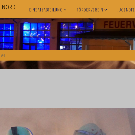
N
O
R
D
EINSATZABTEILUNG
FÖRDERVEREIN
JUGENDF
794