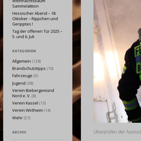
Weihnachtsbaum
Sammelaktion
Hessischer Abend – 18.
Oktober – Rippchen und
Geripptes !
Tag der offenen Tür 2025 –
5. und 6. Juli
KATEGORIEN
Allgemein
(128)
Brandschutztipps
(10)
Fahrzeuge
(5)
Jugend
(38)
Verein Biebergemünd
Nord e. V.
(8)
Verein Kassel
(13)
Verein Wirtheim
(14)
Wehr
(57)
Überprüfen der Ausrüs
ARCHIV