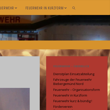
EUERWEHR
FEUERWEHR IN KURZFORM
SEARCH
FEUERWEHR – ÜBERBLICK
Dienstplan Einsatzabteilung
Fahrzeuge der Feuerwehr
Biebergemünd Nord
Feuerwehr – Organisationsform
Feuerwehr in Kurzform
Feuerwehr kurz & bündig !
Förderverein