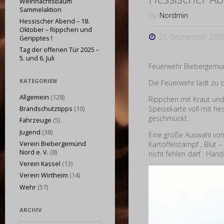
Weihnachtsbaum
Sammelaktion
By
Nordmin
Hessischer Abend – 18.
Oktober – Rippchen und
21. September 202
Geripptes !
Tag der offenen Tür 2025 –
5. und 6. Juli
Feuerwehr Biebergemün
KATEGORIEN
Die Feuerwehr lädt zu 
Allgemein
(128)
Rippchen mit Kraut und
Speisekarte voll mit he
Brandschutztipps
(10)
geschmückt.
Fahrzeuge
(5)
Jugend
(38)
Eine große Auswahl von
Verein Biebergemünd
Kartoffelstampf , Blut
Nord e. V.
(8)
nicht fehlen darf : Ha
Verein Kassel
(13)
Verein Wirtheim
(14)
Wehr
(57)
ARCHIV