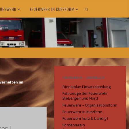
EUERWEHR
FEUERWEHR IN KURZFORM
SEARCH
FEUERWEHR – ÜBERBLICK
Verhalten im
Dienstplan Einsatzabteilung
Fahrzeuge der Feuerwehr
Biebergemünd Nord
Feuerwehr – Organisationsform
Feuerwehr in Kurzform
Feuerwehr kurz & bündig !
Förderverein
es !