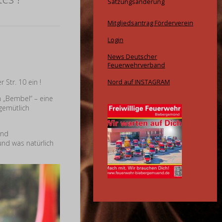
Satzungsänderung
Mitgliedsantrag Förderverein
Login
News Deutscher
Feuerwehrverband
Str. 10 ein !
Nord auf INSTAGRAM
m „Bembel“ – eine
 gemütlich
und
und was natürlich