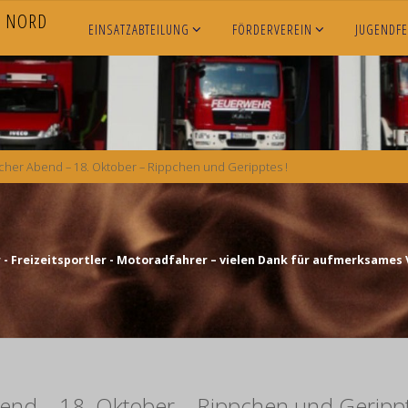
N
O
R
D
EINSATZABTEILUNG
FÖRDERVEREIN
JUGENDF
cher Abend – 18. Oktober – Rippchen und Geripptes !
- Freizeitsportler - Motoradfahrer – vielen Dank für aufmerksames 
end – 18. Oktober – Rippchen und Gerippt