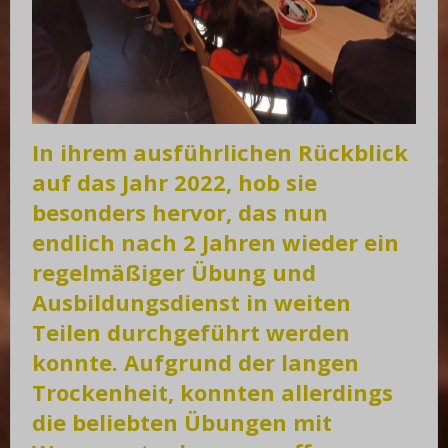
In ihrem ausführlichen Rückblick
auf das Jahr 2022, hob sie
besonders hervor, das nun
endlich nach 2 Jahren wieder ein
regelmäßiger Übung und
Ausbildungsdienst in weiten
Teilen durchgeführt werden
konnte. Aufgrund der langen
Trockenheit, konnten allerdings
die beliebten Übungen mit