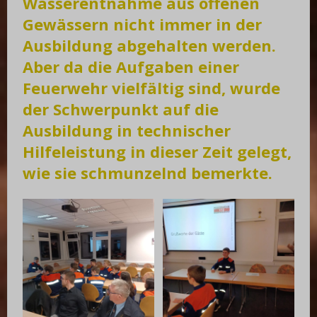
Wasserentnahme aus offenen
Gewässern nicht immer in der
Ausbildung abgehalten werden.
Aber da die Aufgaben einer
Feuerwehr vielfältig sind, wurde
der Schwerpunkt auf die
Ausbildung in technischer
Hilfeleistung in dieser Zeit gelegt,
wie sie schmunzelnd bemerkte.