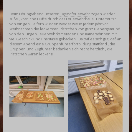
Beim Übungsabend unserer
Jugendfeuerwehr
zogen wieder
süße , köstliche Düfte durch das Feuerwehrhaus . Unterstützt
von einigen Helfern wurden wieder wie in jedem Jahr vor
Weihnachten die leckersten Plätzchen von ganz Biebergemünd
von den jungen Feuerwehrkameraden und Kameradinnen mit
viel Geschick und Phantasie gebacken . Da traf es sich gut, daß an
diesem Abend eine Gruppenführerfortbildung stattfand , die
Gruppen und Zugführer bedanken sich recht herzlich , die
Plätzchen waren lecker !!!