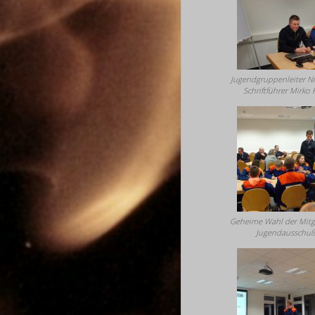
Jugendgruppenleiter Ni
Schriftführer Mirko
Geheime Wahl der Mitg
Jugendausschu