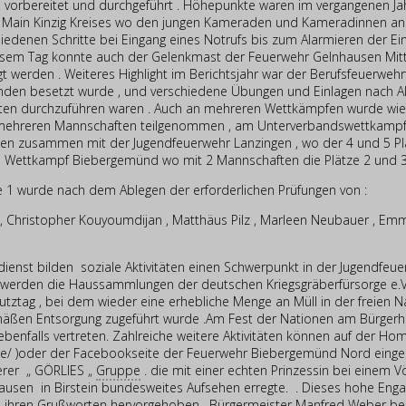
, vorbereitet und durchgeführt . Höhepunkte waren im vergangenen Ja
es Main Kinzig Kreises wo den jungen Kameraden und Kameradinnen an
iedenen Schritte bei Eingang eines Notrufs bis zum Alarmieren der Ei
iesem Tag konnte auch der Gelenkmast der Feuerwehr Gelnhausen Mitt
t werden . Weiteres Highlight im Berichtsjahr war der Berufsfeuerweh
den besetzt wurde , und verschiedene Übungen und Einlagen nach A
eiten durchzuführen waren . Auch an mehreren Wettkämpfen wurde wi
 mehreren Mannschaften teilgenommen , am Unterverbandswettkampf 
en zusammen mit der Jugendfeuerwehr Lanzingen , wo der 4 und 5 Pla
 Wettkampf Biebergemünd wo mit 2 Mannschaften die Plätze 2 und 3 
 1 wurde nach dem Ablegen der erforderlichen Prüfungen von :
er , Christopher Kouyoumdijan , Matthäus Pilz , Marleen Neubauer , E
nst bilden soziale Aktivitäten einen Schwerpunkt in der Jugendfeuer
werden die Haussammlungen der deutschen Kriegsgräberfürsorge e.V.
ztag , bei dem wieder eine erhebliche Menge an Müll in der freien 
äßen Entsorgung zugeführt wurde .Am Fest der Nationen am Bürgerh
benfalls vertreten. Zahlreiche weitere Aktivitäten können auf der Home
/ )oder der Facebookseite der Feuerwehr Biebergemünd Nord einge
serer „ GÖRLIES „
Gruppe
. die mit einer echten Prinzessin bei einem Vö
usen in Birstein bundesweites Aufsehen erregte. . Dieses hohe En
n ihren Grußworten hervorgehoben. Bürgermeister Manfred Weber be