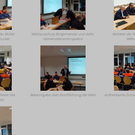
ko Müller
Wahlausschuss Bürgermeister und stellv.
Vertreter der 
 Kunkel
Gemeindebrandinspektor
Wehr
lieder des
Bekanntgabe über Durchführung der Wahl
Aufmerksame Zuhöre
ßes