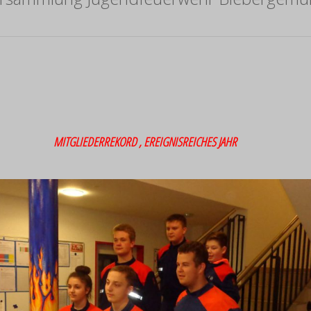
MITGLIEDERREKORD , EREIGNISREICHES JAHR