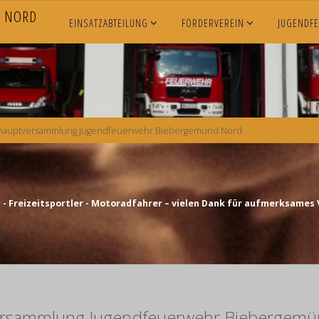
N
O
R
D
EINSATZABTEILUNG
FÖRDERVEREIN
JUGENDF
shauptversammlung Jugendfeuerwehr Biebergemünd Nord
- Freizeitsportler - Motoradfahrer – vielen Dank für aufmerksames 
ersammlung Jugendfeuerwehr Biebergem