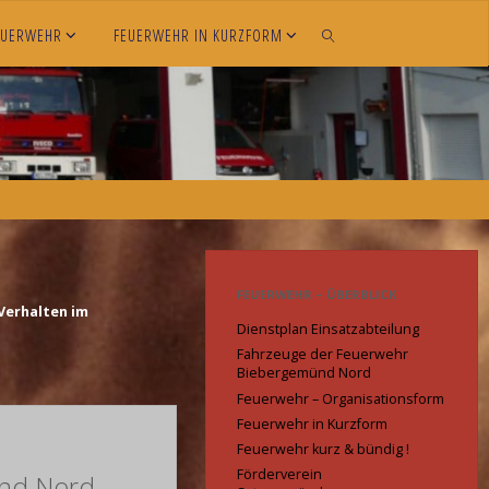
EUERWEHR
FEUERWEHR IN KURZFORM
SEARCH
FEUERWEHR – ÜBERBLICK
Verhalten im
Dienstplan Einsatzabteilung
Fahrzeuge der Feuerwehr
Biebergemünd Nord
Feuerwehr – Organisationsform
Feuerwehr in Kurzform
Feuerwehr kurz & bündig !
Förderverein
ünd Nord