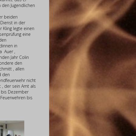
h den Jugendlichen
er beiden
Dienst in der
r Kling legte einen
ssenprüfung eine
 den
innen in
na Auer ,
nden Jahr Colin
sondere den
hmitt , allen
d den
gendfeuerwehr nicht
, der sein Amt als
13 bis Dezember
 Feuerwehren bis