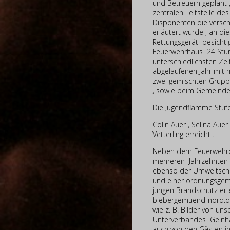
und Betreuern geplant 
zentralen Leitstelle d
Disponenten die versch
erläutert wurde , an d
Rettungsgerät besichtig
Feuerwehrhaus 24 Stun
unterschiedlichsten Z
abgelaufenen Jahr mit
zwei gemischten Grupp
, sowie beim Gemeinde
Die Jugendflamme Stufe
Colin Auer , Selina Au
Vetterling erreicht .
Neben dem Feuerwehrdie
mehreren Jahrzehnten 
ebenso der Umweltschut
und einer ordnungsgem
jungen Brandschutz er e
biebergemuend-nord.de
wie z. B. Bilder von un
Unterverbandes Gelnha
auch von den Gästen i