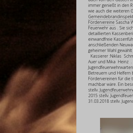
immer genießt in den R
wie auch die weiteren 
Gemeindebrandinspek
Fördervereine
Sascha Wa
Feuerwehr aus . Sie sic
detaillierten Kassenber
einwandfreie Kassenfü
anschließenden Neuwa
geheimer Wahl gewählt J
Kassierer :Niklas Schm
Auer und Mika Heinz .
Jugendfeuerwehrwarten S
Betreuern und Helfern 
Fördervereinen für die 
machbar wäre. Ein beso
stellv.
Jugendfeuerwehr
2015 stellv. Jugendfeu
31.03.2018 stellv. Jug