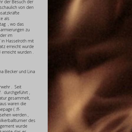
hr der Besuch der
schaulich von den
nsatzkräfte
e als
rtag , wo das
larmierungen zu
eder im
in Hasselroth mit
tz erreicht wurde
erreicht wurden .
mma Becker und Lina
wehr . Seit
 durchgeführt ,
Natur gesammelt,
aus waren die
page ( .ff-
sehen werden ,
lkerballturnier des
gagement wurde
kannte das er