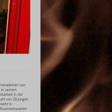
ameradinnen von
 in seinem
ndarbeit in der
ahl von 28 Jungen
rwehr in
ndfeuerwehrwarten