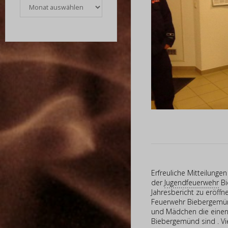
Archiv
Erfreuliche Mitteilunge
der
Jugendfeuerwehr
Bi
Jahresbericht zu eröffn
Feuerwehr Biebergemünd
und Mädchen die einen 
Biebergemünd sind . Vi