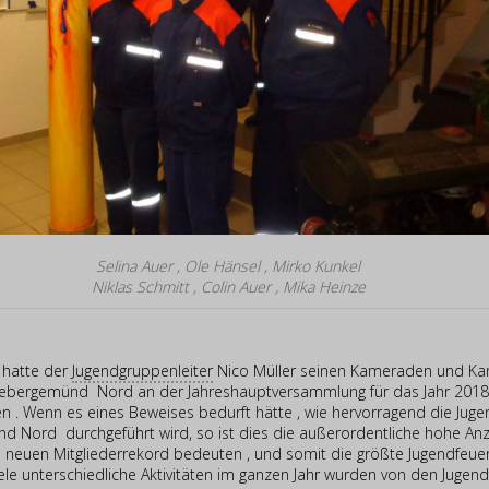
Selina Auer , Ole Hänsel , Mirko Kunkel
Niklas Schmitt , Colin Auer , Mika Heinze
n hatte der
Jugendgruppenleiter
Nico Müller seinen Kameraden und K
ebergemünd Nord an der Jahreshauptversammlung für das Jahr 2018
en . Wenn es eines Beweises bedurft hätte , wie hervorragend die Juge
 Nord durchgeführt wird, so ist dies die außerordentliche hohe Anz
neuen Mitgliederrekord bedeuten , und somit die größte Jugendfeue
ele unterschiedliche Aktivitäten im ganzen Jahr wurden von den Juge