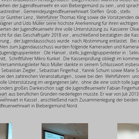
eihen der Jugendfeuerwehr en von Biebergemünd zu sein , und sprac
Gastredner , Gemeindejungendfeuerwehrwart Steffen Grob , stellv.
tor
Günther Lenz ,
Wehrführer
Thomas Kling sowie die Vorsitzenden d
gner und Udo Müller seine höchste Anerkennung für ihren wichtigen 
herten der Jugendfeuerwehr ihre volle Unterstützung zu. Kassierer Olive
icht für das Geschäftsjahr 2018 vor , anschließend bestätigten die Ka
hrung , der Jugendausschuss wurde nach Abstimmung entlastet. Bei
hlen zum Jugendausschuss wurden folgende Kameraden und Kamerad
ugendgruppenleiter : Ole Hänsel , stellv, Jugendgruppenleiter in : Seli
itt, Schriftführer Mikro Kunkel . Die Kassenprüfung obliegt im komme
 Versammlungsleiter Nico Müller dankte in seinem Schlusswort insbe
ebastian Ziegler , Sebastian Fingerhut , Yannik Schum sowie Marie Sc
bei den zahlreichen Veranstaltungen , sowie bei den Wehrführern un
tolle Unterstützung im vergangenen Jahr, ohne die eine solch tolle Ju
nders großes Dankeschön sagt die Jugendfeuerwehr Fabian Fingerhut 
wart
aus beruflichen Gründen niederlegen musste. Er war von Juli 20
erwehrwart in Kassel , anschließend nach Zusammenlegung der beiden
endfeuerwehrwart in Biebergemünd Nord.