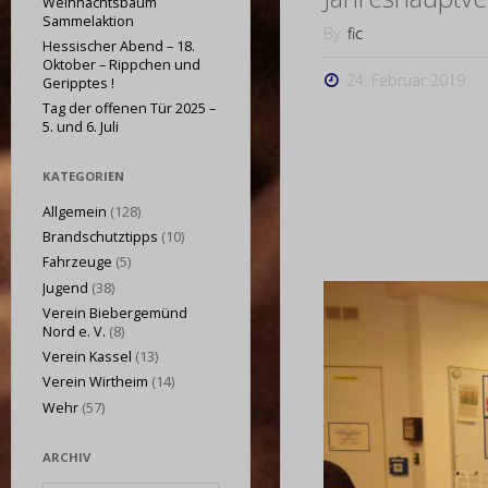
Weihnachtsbaum
Sammelaktion
By
fic
Hessischer Abend – 18.
Oktober – Rippchen und
24. Februar 2019
Geripptes !
Tag der offenen Tür 2025 –
5. und 6. Juli
KATEGORIEN
Allgemein
(128)
Brandschutztipps
(10)
Fahrzeuge
(5)
Jugend
(38)
Verein Biebergemünd
Nord e. V.
(8)
Verein Kassel
(13)
Verein Wirtheim
(14)
Wehr
(57)
ARCHIV