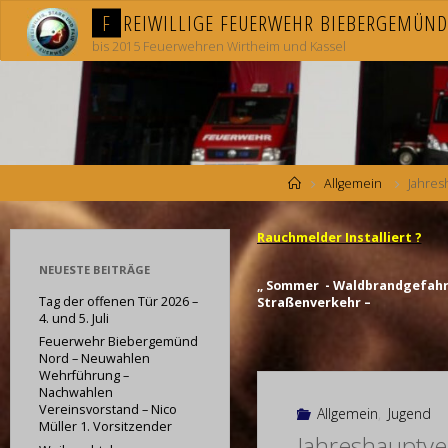
Skip
F
R
E
I
W
I
L
L
I
G
E
F
E
U
E
R
W
E
H
R
B
I
E
B
E
R
G
E
M
Ü
N
D
to
content
bis 2015 Feuerwehren Wirtheim und Kassel
Home
Allgemein
Jahre
Rauchmelder Installiert ?
NEUESTE BEITRÄGE
„ Sommer - Waldbrandgefahr 
Tag der offenen Tür 2026 –
Straßenverkehr –
4. und 5. Juli
Feuerwehr Biebergemünd
Nord – Neuwahlen
Wehrführung –
Nachwahlen
Vereinsvorstand – Nico
Allgemein
,
Jugend
Müller 1. Vorsitzender
Jahreshauptv