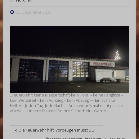
By
Nordmin
26. Dezember 2024
..Feuerwehr: keine Meisterschaft-kein Pokal – keine Rangliste –
kein Wettstreit – kein Aufstieg – kein Abstieg — Einfach nur
Helfen : Jeden Tag -Jede Nacht – Auch wenn’s mal nicht passen
würde ! – Unsere Freizeit für Ihre Sicherheit – Gerne – ..
Die Feuerwehr hilft! Vorbeugen musst DU!