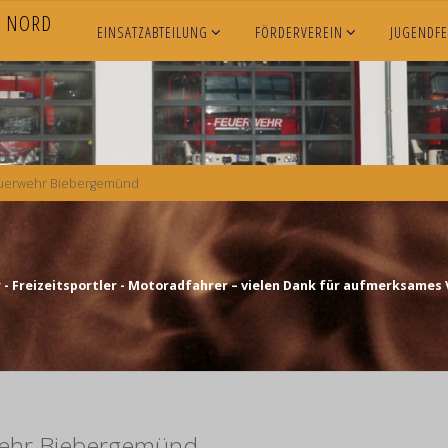
N
O
R
D
EINSATZABTEILUNG
FÖRDERVEREIN
JUGENDF
uerwehr Biebergemünd
- Freizeitsportler - Motoradfahrer – vielen Dank für aufmerksames 
ehr Biebergemünd