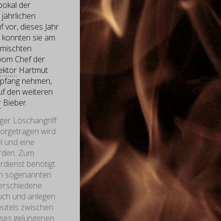
pokal der
jährlichen
 vor, dieses Jahr
s konnten sie am
emischten
vom Chef der
ektor
Hartmut
mpfang nehmen,
uf den weiteren
r
Bieber.
iger Löschangriff
orgetragen wird.
l und eine
erden. Zum
rdienst benötigt
dem sogenannten
verschiedene
auch und anlegen
eutels zwischen
ieses gelungenen