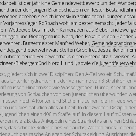
ndarbeit ist der jährliche Gemeindewettbewerb um den Wander
d unter den jungen Brandschützern ein fester Bestandteil im 
Wochen bereiten sie sich intensiv in zahlreichen Übungen darauf
r Vorjahressieger Roßbach wohl am besten gemacht. Jedenfall
den Wettbewerbes mit den Kameraden aus Bieber und zwei g
anzingen und Biebergemünd Nord, den Pokal aus den Händen 
erwehren, Bürgermeister Manfred Weber,
Gemeindebrandinsp
indejugendfeuerwehrwart Steffen Grob freudestrahlend in E
r in ihrem neuen Feuerwehrhaus einen Ehrenplatz zuweisen. A
zingen/Biebergemünd Nord II und I, sowie die
Jugendfeuerweh
, gliedert sich in zwei Disziplinen: Den A-Teil wo ein Schulmäß
us Unterflurhydranten mit der Vornahme von 3 Strahlrohren v
iff müssen Hindernisse wie Wassergraben, Hürde, Kriechtunne
Verlegung von Schläuchen von den Jugendlichen überwunden w
 müssen noch 4 Konten und Stiche mit Leinen, die im Feuerweh
den und dies natürlich alles auf Zeit. In der zweiten Disziplin 
ie Jugendlichen einen 400 m Staffellauf. In diesem Lauf müssen 
erden, wie z.B. das Ankuppeln eines Strahlrohrs an einen Schl
ens, das schnelle Rollen eines Schlauchs, Werfen eines Leinenb
der auch das rasche Anlegen der
Schutzkleidung
. Ausrichter d