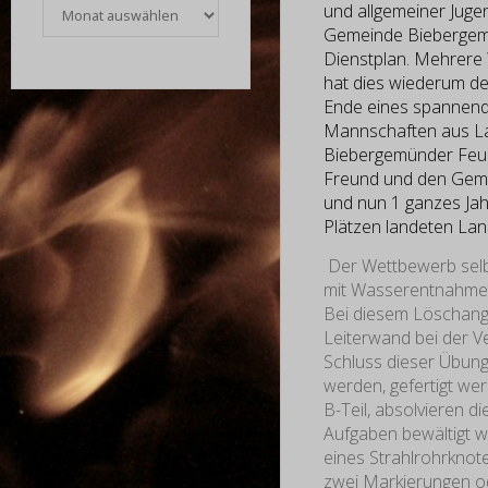
Archiv
und allgemeiner Juge
Gemeinde Biebergemün
Dienstplan. Mehrere 
hat dies wiederum de
Ende eines spannen
Mannschaften aus L
Biebergemünder Feu
Freund und den Geme
und nun 1 ganzes Jah
Plätzen landeten Lan
Der Wettbewerb selbst
mit Wasserentnahme a
Bei diesem Löschangr
Leiterwand bei der 
Schluss dieser Übung
werden, gefertigt wer
B-Teil, absolvieren d
Aufgaben bewältigt w
eines Strahlrohrknot
zwei Markierungen o