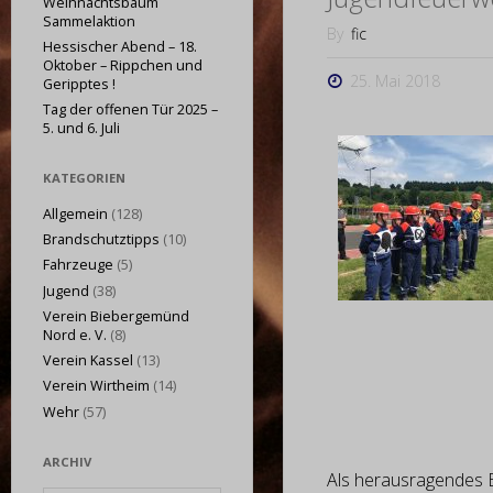
Weihnachtsbaum
Sammelaktion
By
fic
Hessischer Abend – 18.
Oktober – Rippchen und
25. Mai 2018
Geripptes !
Tag der offenen Tür 2025 –
5. und 6. Juli
KATEGORIEN
Allgemein
(128)
Brandschutztipps
(10)
Fahrzeuge
(5)
Jugend
(38)
Verein Biebergemünd
Nord e. V.
(8)
Verein Kassel
(13)
Verein Wirtheim
(14)
Wehr
(57)
ARCHIV
Als herausragendes E