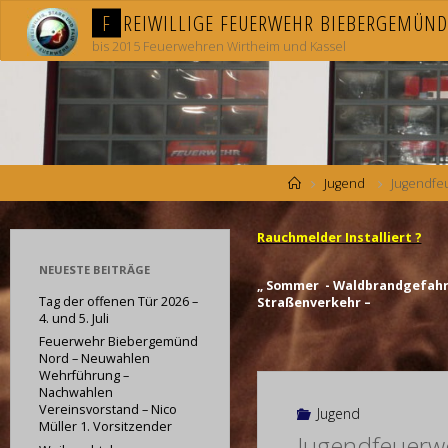
Skip
F
R
E
I
W
I
L
L
I
G
E
F
E
U
E
R
W
E
H
R
B
I
E
B
E
R
G
E
M
Ü
N
D
to
content
bis 2015 Feuerwehren Wirtheim und Kassel
Home
Jugend
Jugendfe
Rauchmelder Installiert ?
NEUESTE BEITRÄGE
„ Sommer - Waldbrandgefahr 
Tag der offenen Tür 2026 –
Straßenverkehr –
4. und 5. Juli
Feuerwehr Biebergemünd
Nord – Neuwahlen
Wehrführung –
Nachwahlen
Vereinsvorstand – Nico
Jugend
Müller 1. Vorsitzender
Jugendfeuerw