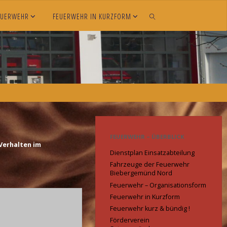
EUERWEHR
FEUERWEHR IN KURZFORM
SEARCH
FEUERWEHR – ÜBERBLICK
Verhalten im
Dienstplan Einsatzabteilung
Fahrzeuge der Feuerwehr
Biebergemünd Nord
Feuerwehr – Organisationsform
Feuerwehr in Kurzform
Feuerwehr kurz & bündig !
Förderverein