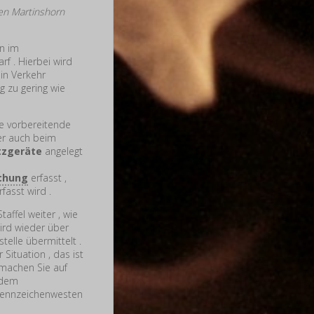
ten Martinshorn
en im
f . Hierbei wird
in Verkehr
g zu gering wie
te vorbereitende
er auch beim
zgeräte
angelegt
chung
erfasst ,
fasst wird .
Staffel weiter , wie
ird wieder über
telle übermittelt .
 Situation , das ist
 machen Sie auf
s dem
nskennzeichenwesten