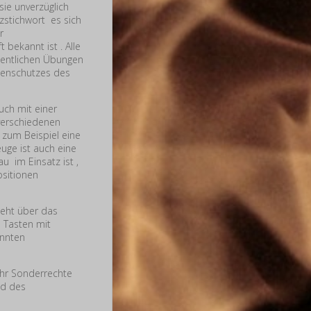
sie unverzüglich
zstichwort es sich
r
 bekannt ist . Alle
hentlichen Übungen
enschutzes des
uch mit einer
 verschiedenen
 zum Beispiel eine
uge ist auch eine
 im Einsatz ist ,
ositionen
hieht über das
e Tasten mit
annten
ehr Sonderrechte
nd des