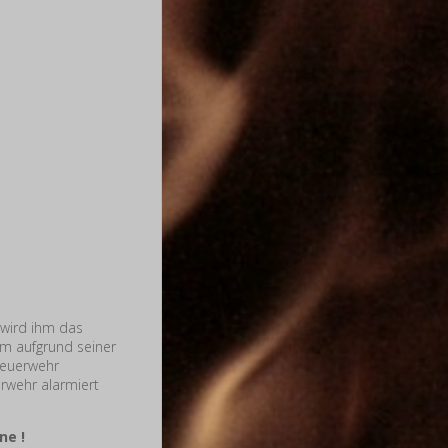
 wird ihm das
hm aufgrund seiner
Feuerwehr
erwehr alarmiert
ne !