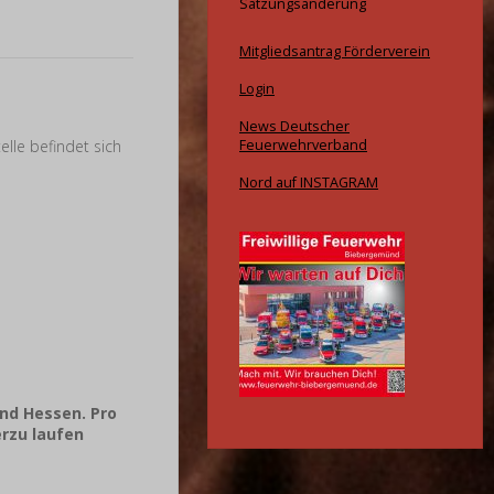
Satzungsänderung
Mitgliedsantrag Förderverein
Login
News Deutscher
Feuerwehrverband
telle befindet sich
Nord auf INSTAGRAM
and Hessen. Pro
erzu laufen