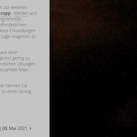
s zur weiteren
trupp
,
Melder
und
gsleistelle ,
erforderlichen
itere Erkundungen
 Lage reagieren zu
 aus einer
ichst gering zu
hentlichen Übungen
 gesamten Main
her kennen Sie
 zu einer Übung
 08. Mai 2021