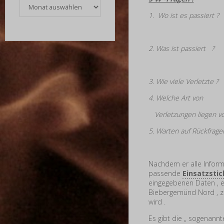
Archiv
1.
Wo ist es passi
Ortschaft (tei
2.
Was ist passie
Geben Sie eine
3.
Wie viele Verletzt
4.
Welche Art von
< Ver
Verletzungen liegen vo
5.
Warten auf Rückfrag
beendet 
Nachdem er alle Infor
passende
Einsatzsti
eingegebenen Daten , 
Biebergemünd Nord , zus
wird .
Es gibt die „ sogenann