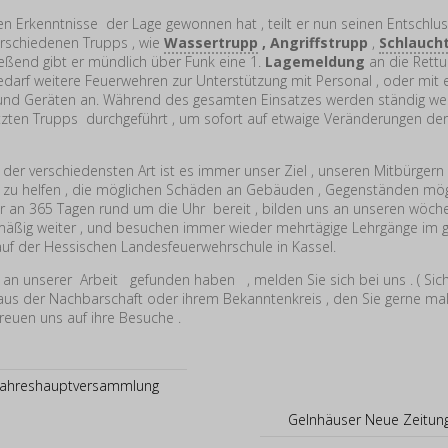
n Erkenntnisse der Lage gewonnen hat , teilt er nun seinen Entschlus
rschiedenen Trupps , wie
Wassertrupp
,
Angriffstrupp
,
Schlauch
ießend gibt er mündlich über Funk eine 1.
Lagemeldung
an die Rettun
Bedarf weitere Feuerwehren zur Unterstützung mit Personal , oder mit 
 und Geräten an. Während des gesamten Einsatzes werden ständig we
tzten Trupps durchgeführt , um sofort auf etwaige Veränderungen der
 der verschiedensten Art ist es immer unser Ziel , unseren Mitbürgern
 zu helfen , die möglichen Schäden an Gebäuden , Gegenständen mögl
wir an 365 Tagen rund um die Uhr bereit , bilden uns an unseren wöc
lmäßig weiter , und besuchen immer wieder mehrtägige Lehrgänge im
 auf der Hessischen Landesfeuerwehrschule in Kassel.
 an unserer Arbeit gefunden haben , melden Sie sich bei uns . ( Sic
us der Nachbarschaft oder ihrem Bekanntenkreis , den Sie gerne mal
freuen uns auf ihre Besuche .
 Jahreshauptversammlung
Gelnhäuser Neue Zeitung