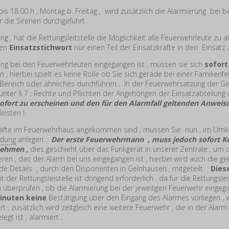
 bis 18.00 h , Montag b. Freitag , wird zusätzlich die Alarmierung bei
 die Sirenen durchgeführt .
ung , hat die Rettungsleitstelle die Möglichkeit alle Feuerwehrleute zu 
den
Einsatzstichwort
nur einen Teil der Einsatzkräfte in den Einsatz 
g bei den Feuerwehrleuten eingegangen ist , müssen sie sich
sofor
 hierbei spielt es keine Rolle ob Sie sich gerade bei einer Familienfei
 Bereich oder ähnliches durchführen . In der Feuerwehrsatzung der 
nter § 7 ; Rechte und Pflichten der Angehörigen der Einsatzabteilung un
sofort zu erscheinen und den für den Alarmfall geltenden Anwei
leisten !.
äfte im Feuerwehrhaus angekommen sind , müssen Sie nun , im Umk
idung
anlegen .
Der erste Feuerwehrmann , muss jedoch sofort K
nehmen ,
dies geschieht über das Funkgerät in unserer Zentrale , um 
en , das der Alarm bei uns eingegangen ist , hierbei wird auch die gen
nde Details , durch den Disponenten in Gelnhausen , mitgeteilt .
Dies
t der Rettungsleistelle ist dringend erforderlich , da für die Rettungslei
 überprüfen , ob die Alarmierung bei der jeweiligen Feuerwehr eingeg
inuten keine
Bestätigung über den Eingang des Alarmes vorliegen , 
t , zusätzlich wird zeitgleich eine weitere Feuerwehr , die in der Alar
legt ist , alarmiert .