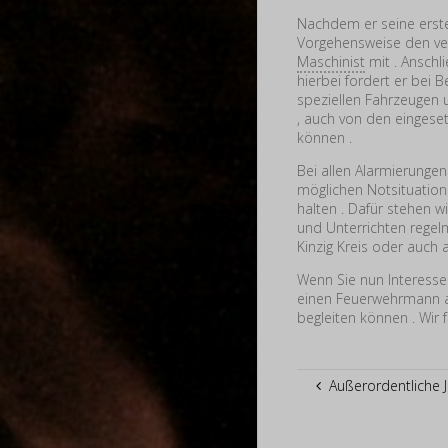
Nachdem er seine erste
Vorgehensweise den ve
Maschinist
mit . Anschl
hierbei fordert er bei 
speziellen Fahrzeugen
, auch von den eingese
können .
Bei allen Alarmierungen
möglichen Notsituation
halten . Dafür stehen 
und Unterrichten rege
Kinzig Kreis oder auch
Wenn Sie nun Interesse
einen Feuerwehrmann a
begleiten können . Wir 
Außerordentliche