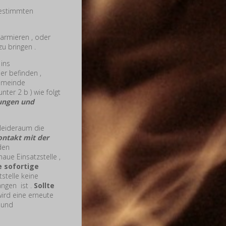
 bestimmten
alarmieren , oder
zu bringen .
t
ins
er befinden ,
Gemeinde
ter 2 b ) wie folgt
sungen und
leideraum die
ontakt mit der
den
aue Einsatzstelle ,
e sofortige
tstelle keine
angen ist .
Sollte
wird eine erneute
m und