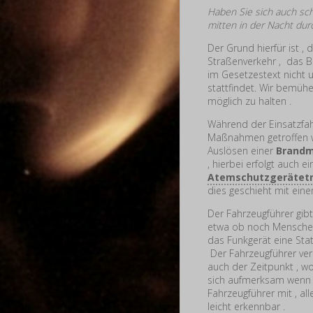
Haben Sie sich auch sch
mitten in der Nacht dur
Der Grund hierfür ist ,
Straßenverkehr , das B
im Gesetzestext nicht 
stattfindet. Wir bemüh
möglich zu halten .
Während der Einsatzfah
Maßnahmen getroffen w
Auslösen einer
Brand
, hierbei erfolgt auch 
Atemschutzgerätet
dies geschieht mit eine
Der Fahrzeugführer gib
etwa ob noch Menschen 
das Funkgerät eine Stat
Der Fahrzeugführer ver
auch der Zeitpunkt , w
sich aufmerksam wenn S
Fahrzeugführer mit , al
leicht erkennbar .