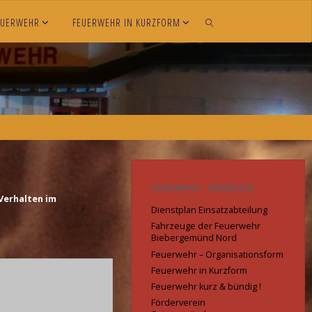
EUERWEHR
FEUERWEHR IN KURZFORM
SEARCH
FEUERWEHR – ÜBERBLICK
Verhalten im
Dienstplan Einsatzabteilung
Fahrzeuge der Feuerwehr
Biebergemünd Nord
Feuerwehr – Organisationsform
Feuerwehr in Kurzform
Feuerwehr kurz & bündig !
Förderverein