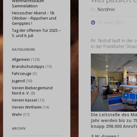
Weihnachtsbaum
Sammelaktion
By
Nordmin
Hessischer Abend – 18.
Oktober – Rippchen und
23. April 2021
Geripptes !
Tag der offenen Tür 2025 –
5. und 6. Juli
Ihr Notruf läuft in der 
in der Frankfurter Stra
KATEGORIEN
Allgemein
(128)
Brandschutztipps
(10)
Fahrzeuge
(5)
Jugend
(38)
Verein Biebergemünd
Nord e. V.
(8)
Verein Kassel
(13)
Verein Wirtheim
(14)
Die Leitstelle des M
Wehr
(57)
Jahr werden bis zu 7
knapp 298.000 Anrufe
ARCHIV
5 W -Fragen !