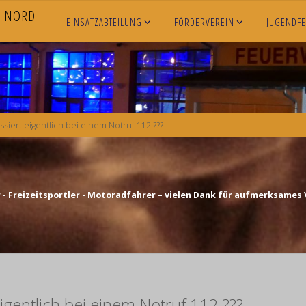
N
O
R
D
EINSATZABTEILUNG
FÖRDERVEREIN
JUGENDF
ssiert eigentlich bei einem Notruf 112 ???
- Freizeitsportler - Motoradfahrer – vielen Dank für aufmerksames 
igentlich bei einem Notruf 112 ???