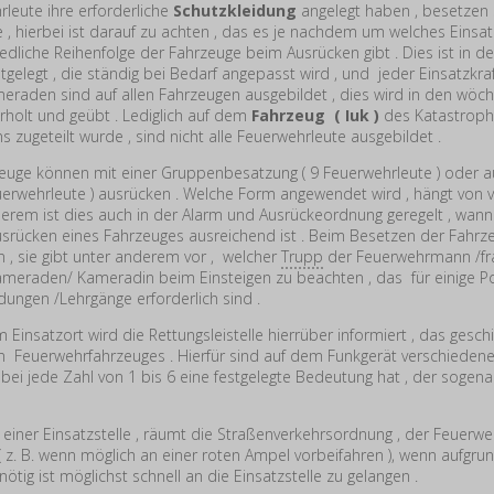
leute ihre erforderliche
Schutzkleidung
angelegt haben , besetzen 
 , hierbei ist darauf zu achten , das es je nachdem um welches Einsat
iedliche Reihenfolge der Fahrzeuge beim Ausrücken gibt . Dies ist in de
stgelegt , die ständig bei Bedarf angepasst wird , und jeder Einsatzkraft
raden sind auf allen Fahrzeugen ausgebildet , dies wird in den wöc
rholt und geübt . Lediglich auf dem
Fahrzeug ( Iuk )
des Katastroph
 zugeteilt wurde , sind nicht alle Feuerwehrleute ausgebildet .
uge können mit einer Gruppenbesatzung ( 9 Feuerwehrleute ) oder a
euerwehrleute ) ausrücken . Welche Form angewendet wird , hängt von
derem ist dies auch in der Alarm und Ausrückeordnung geregelt , wann
Ausrücken eines Fahrzeuges ausreichend ist . Beim Besetzen der Fahrze
 , sie gibt unter anderem vor , welcher
Trupp
der Feuerwehrmann /frau
Kameraden/ Kameradin beim Einsteigen zu beachten , das für einige P
dungen /Lehrgänge erforderlich sind .
 Einsatzort wird die Rettungsleistelle hierrüber informiert , das gesc
en Feuerwehrfahrzeuges . Hierfür sind auf dem Funkgerät verschieden
bei jede Zahl von 1 bis 6 eine festgelegte Bedeutung hat , der sogen
 einer Einsatzstelle , räumt die Straßenverkehrsordnung , der Feuerw
( z. B. wenn möglich an einer roten Ampel vorbeifahren ), wenn aufgru
nötig ist möglichst schnell an die Einsatzstelle zu gelangen .